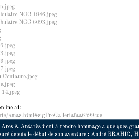
nline at:
erie/amas.html#sigProGalleriafaa6599cde
e Arès & Antarès tient à rendre hommage à quelques gra
suré depuis le début de son aventure : André BRAHIC