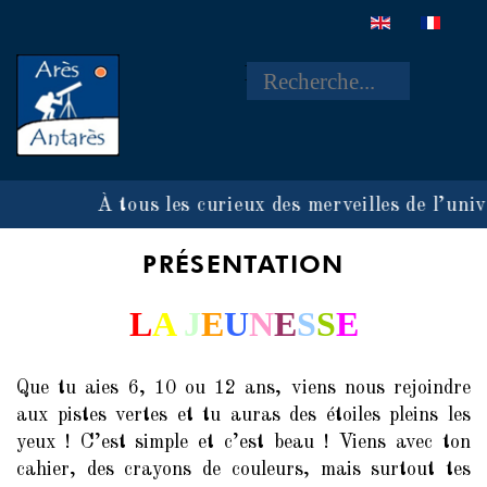
Rechercher
À tous les curieux des merveilles de l’univ
PRÉSENTATION
L
A
J
E
U
N
E
S
S
E
Que tu aies 6, 10 ou 12 ans, viens nous rejoindre
aux pistes vertes et tu auras des étoiles pleins les
yeux ! C’est simple et c’est beau ! Viens avec ton
cahier, des crayons de couleurs, mais surtout tes